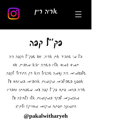
אריה ריין
פק"ל קפה
כל מי שהכיר את אריה, ידע שפק"ל הקפה היה
תמיד צמוד אליו כשהיה יוצא מהבית, עד
שלפעמים היה נדמה שהטיול הוא רק התירוץ לקפה.
אספנו בשבילכם מקומות אהובים במיוחד על
אריה בהם פתח פק"ל קפה עם משפחתו וחבריו.
מוזמנים לבקר במקומות אלו (לחיצה על
התמונה תפתח מיקום מדוייק) ולתייג:
@pakalwitharyeh